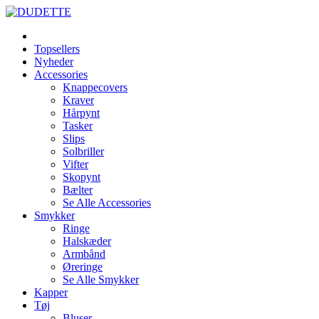
Topsellers
Nyheder
Accessories
Knappecovers
Kraver
Hårpynt
Tasker
Slips
Solbriller
Vifter
Skopynt
Bælter
Se Alle Accessories
Smykker
Ringe
Halskæder
Armbånd
Øreringe
Se Alle Smykker
Kapper
Tøj
Bluser