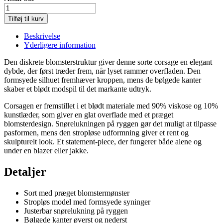
Tilføj til kurv
Beskrivelse
Yderligere information
Den diskrete blomsterstruktur giver denne sorte corsage en elegant
dybde, der først træder frem, når lyset rammer overfladen. Den
formsyede silhuet fremhæver kroppen, mens de bølgede kanter
skaber et blødt modspil til det markante udtryk.
Corsagen er fremstillet i et blødt materiale med 90% viskose og 10%
kunstlæder, som giver en glat overflade med et præget
blomsterdesign. Snørelukningen på ryggen gør det muligt at tilpasse
pasformen, mens den stropløse udformning giver et rent og
skulpturelt look. Et statement-piece, der fungerer både alene og
under en blazer eller jakke.
Detaljer
Sort med præget blomstermønster
Stropløs model med formsyede syninger
Justerbar snørelukning på ryggen
Bølgede kanter øverst og nederst