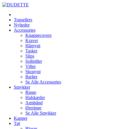
Topsellers
Nyheder
Accessories
Knappecovers
Kraver
Hårpynt
Tasker
Slips
Solbriller
Vifter
Skopynt
Bælter
Se Alle Accessories
Smykker
Ringe
Halskæder
Armbånd
Øreringe
Se Alle Smykker
Kapper
Tøj
Bluser