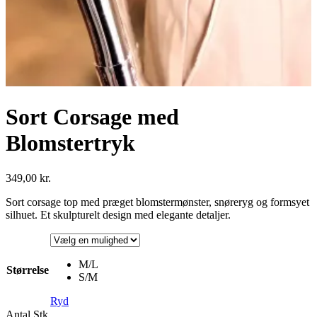
Sort Corsage med
Blomstertryk
349,00
kr.
Sort corsage top med præget blomstermønster, snøreryg og formsyet
silhuet. Et skulpturelt design med elegante detaljer.
M/L
Størrelse
S/M
Ryd
Antal
Stk