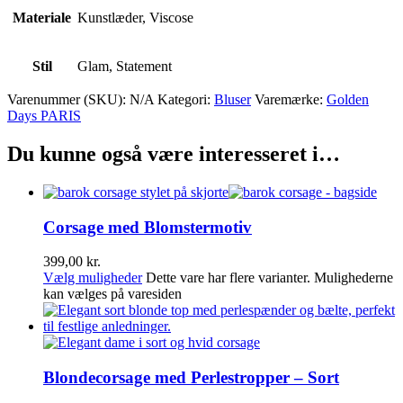
Materiale
Kunstlæder, Viscose
Stil
Glam, Statement
Varenummer (SKU):
N/A
Kategori:
Bluser
Varemærke:
Golden
Days PARIS
Du kunne også være interesseret i…
Corsage med Blomstermotiv
399,00
kr.
Vælg muligheder
Dette vare har flere varianter. Mulighederne
kan vælges på varesiden
Blondecorsage med Perlestropper – Sort