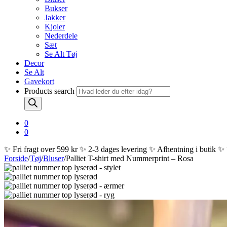
Bukser
Jakker
Kjoler
Nederdele
Sæt
Se Alt Tøj
Decor
Se Alt
Gavekort
Products search
0
0
✨ Fri fragt over 599 kr ✨ 2-3 dages levering ✨ Afhentning i butik ✨
Forside
/
Tøj
/
Bluser
/
Palliet T-shirt med Nummerprint – Rosa