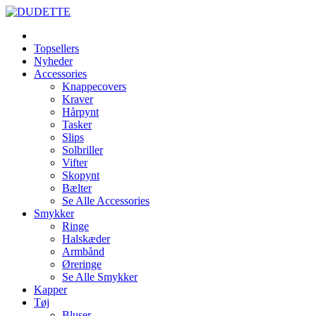
Topsellers
Nyheder
Accessories
Knappecovers
Kraver
Hårpynt
Tasker
Slips
Solbriller
Vifter
Skopynt
Bælter
Se Alle Accessories
Smykker
Ringe
Halskæder
Armbånd
Øreringe
Se Alle Smykker
Kapper
Tøj
Bluser