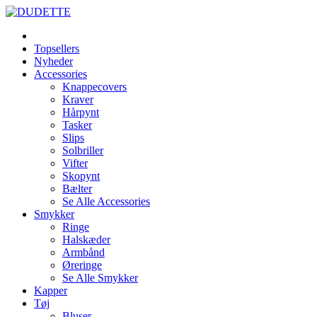
Topsellers
Nyheder
Accessories
Knappecovers
Kraver
Hårpynt
Tasker
Slips
Solbriller
Vifter
Skopynt
Bælter
Se Alle Accessories
Smykker
Ringe
Halskæder
Armbånd
Øreringe
Se Alle Smykker
Kapper
Tøj
Bluser