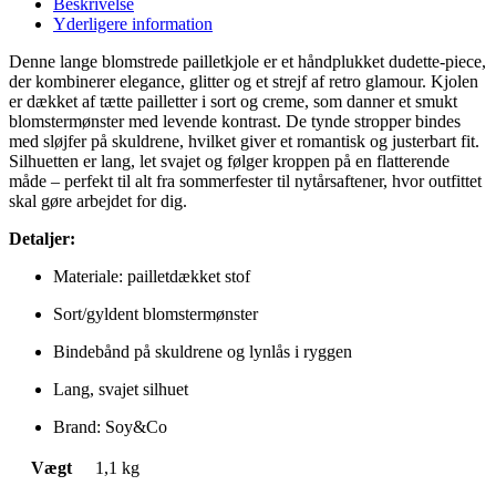
Beskrivelse
Yderligere information
Denne lange blomstrede pailletkjole er et håndplukket dudette-piece,
der kombinerer elegance, glitter og et strejf af retro glamour. Kjolen
er dækket af tætte pailletter i sort og creme, som danner et smukt
blomstermønster med levende kontrast. De tynde stropper bindes
med sløjfer på skuldrene, hvilket giver et romantisk og justerbart fit.
Silhuetten er lang, let svajet og følger kroppen på en flatterende
måde – perfekt til alt fra sommerfester til nytårsaftener, hvor outfittet
skal gøre arbejdet for dig.
Detaljer:
Materiale: pailletdækket stof
Sort/gyldent blomstermønster
Bindebånd på skuldrene og lynlås i ryggen
Lang, svajet silhuet
Brand: Soy&Co
Vægt
1,1 kg