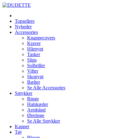
Topsellers
Nyheder
Accessories
Knappecovers
Kraver
Hårpynt
Tasker
Slips
Solbriller
Vifter
Skopynt
Bælter
Se Alle Accessories
Smykker
Ringe
Halskæder
Armbånd
Øreringe
Se Alle Smykker
Kapper
Tøj
Bluser