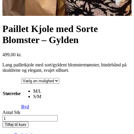
Paillet Kjole med Sorte
Blomster – Gylden
499,00
kr.
Lang pailletkjole med sort/gyldent blomstermønster, bindebånd på
skuldrene og elegant, svajet silhuet.
M/L
Størrelse
S/M
Ryd
Antal
Stk
Tilføj til kurv