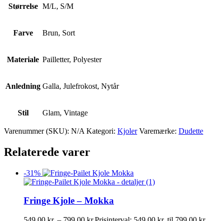
Størrelse
M/L, S/M
Farve
Brun, Sort
Materiale
Pailletter, Polyester
Anledning
Galla, Julefrokost, Nytår
Stil
Glam, Vintage
Varenummer (SKU):
N/A
Kategori:
Kjoler
Varemærke:
Dudette
Relaterede varer
-
31
%
Fringe Kjole – Mokka
549,00
kr.
–
799,00
kr.
Prisinterval: 549,00 kr. til 799,00 kr.