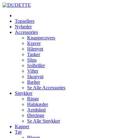
Topsellers
Nyheder
Accessories
Knappecovers
Kraver
Hårpynt
Tasker
Slips
Solbriller
Vifter
Skopynt
Bælter
Se Alle Accessories
Smykker
Ringe
Halskæder
Armbånd
Øreringe
Se Alle Smykker
Kapper
Tøj
Bluser