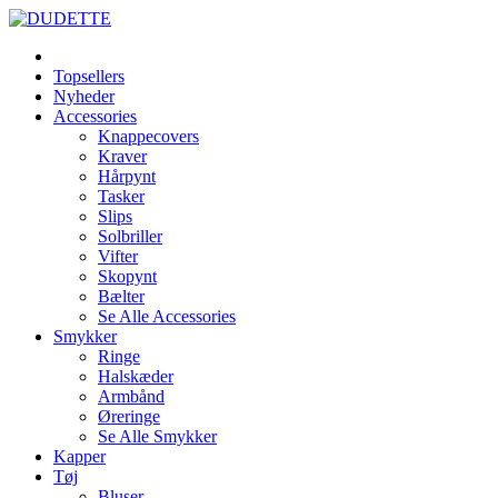
Topsellers
Nyheder
Accessories
Knappecovers
Kraver
Hårpynt
Tasker
Slips
Solbriller
Vifter
Skopynt
Bælter
Se Alle Accessories
Smykker
Ringe
Halskæder
Armbånd
Øreringe
Se Alle Smykker
Kapper
Tøj
Bluser