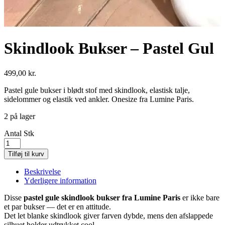
Skindlook Bukser – Pastel Gul
499,00
kr.
Pastel gule bukser i blødt stof med skindlook, elastisk talje,
sidelommer og elastik ved ankler. Onesize fra Lumine Paris.
2 på lager
Antal
Stk
Tilføj til kurv
Beskrivelse
Yderligere information
Disse
pastel gule skindlook bukser fra Lumine Paris
er ikke bare
et par bukser — det er en attitude.
Det let blanke skindlook giver farven dybde, mens den afslappede
silhuet holder udtrykket cool.