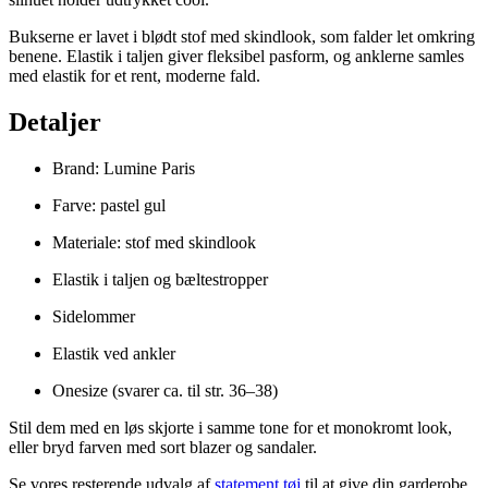
Bukserne er lavet i blødt stof med skindlook, som falder let omkring
benene. Elastik i taljen giver fleksibel pasform, og anklerne samles
med elastik for et rent, moderne fald.
Detaljer
Brand: Lumine Paris
Farve: pastel gul
Materiale: stof med skindlook
Elastik i taljen og bæltestropper
Sidelommer
Elastik ved ankler
Onesize (svarer ca. til str. 36–38)
Stil dem med en løs skjorte i samme tone for et monokromt look,
eller bryd farven med sort blazer og sandaler.
Se vores resterende udvalg af
statement tøj
til at give din garderobe