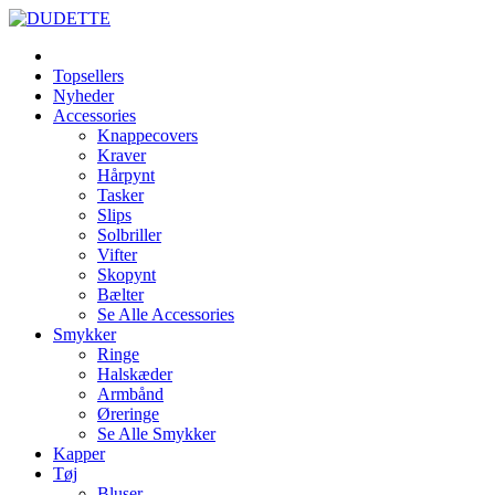
Topsellers
Nyheder
Accessories
Knappecovers
Kraver
Hårpynt
Tasker
Slips
Solbriller
Vifter
Skopynt
Bælter
Se Alle Accessories
Smykker
Ringe
Halskæder
Armbånd
Øreringe
Se Alle Smykker
Kapper
Tøj
Bluser