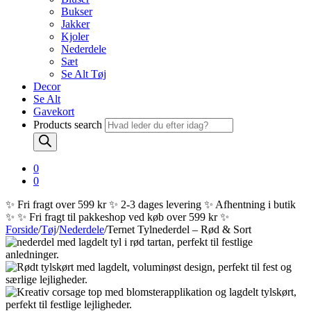
Bukser
Jakker
Kjoler
Nederdele
Sæt
Se Alt Tøj
Decor
Se Alt
Gavekort
Products search
0
0
✨ Fri fragt over 599 kr ✨ 2-3 dages levering ✨ Afhentning i butik
✨
✨ Fri fragt til pakkeshop ved køb over 599 kr ✨
Forside
/
Tøj
/
Nederdele
/
Ternet Tylnederdel – Rød & Sort