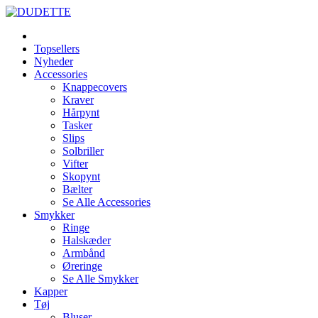
Topsellers
Nyheder
Accessories
Knappecovers
Kraver
Hårpynt
Tasker
Slips
Solbriller
Vifter
Skopynt
Bælter
Se Alle Accessories
Smykker
Ringe
Halskæder
Armbånd
Øreringe
Se Alle Smykker
Kapper
Tøj
Bluser