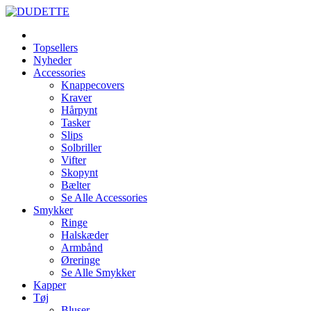
Topsellers
Nyheder
Accessories
Knappecovers
Kraver
Hårpynt
Tasker
Slips
Solbriller
Vifter
Skopynt
Bælter
Se Alle Accessories
Smykker
Ringe
Halskæder
Armbånd
Øreringe
Se Alle Smykker
Kapper
Tøj
Bluser