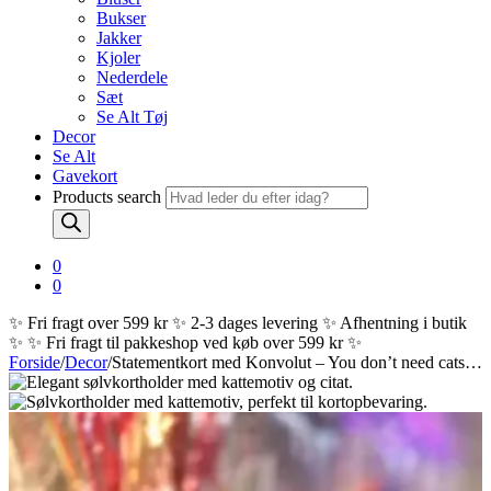
Bukser
Jakker
Kjoler
Nederdele
Sæt
Se Alt Tøj
Decor
Se Alt
Gavekort
Products search
0
0
✨ Fri fragt over 599 kr ✨ 2-3 dages levering ✨ Afhentning i butik
✨
✨ Fri fragt til pakkeshop ved køb over 599 kr ✨
Forside
/
Decor
/
Statementkort med Konvolut – You don’t need cats…