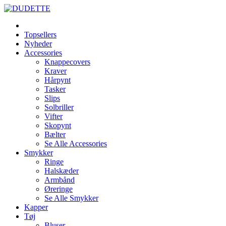
Topsellers
Nyheder
Accessories
Knappecovers
Kraver
Hårpynt
Tasker
Slips
Solbriller
Vifter
Skopynt
Bælter
Se Alle Accessories
Smykker
Ringe
Halskæder
Armbånd
Øreringe
Se Alle Smykker
Kapper
Tøj
Bluser