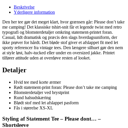
Beskrivelse
Yderligere information
Den her tee gør det meget klart, hvor grænsen går: Please don’t take
me camping! Det klassiske tshirt-snit får et legende twist med retro
typografi og blomsterdetaljer omkring statement-printet foran.
Casual, lidt dramatisk og præcis den slags hverdagsuniform, der
ikke prøver for hårdt. Det bløde stof giver et afslappet fit med let
sporty referencer fra vintage tees. Den længere silhuet gør den nem
at style løst, halv-tucked eller under en oversized jakke. Printet
tilfører attitude uden at overdøve resten af looket.
Detaljer
Hvid tee med korte ærmer
Rødt statement-print foran: Please don’t take me camping
Blomsterdetaljer ved brystprint
Rund halsudskæring
Blødt stof med let afslappet pasform
Fås i størrelse XS-XL
Styling af Statement Tee – Please dont… –
Shortsleeve