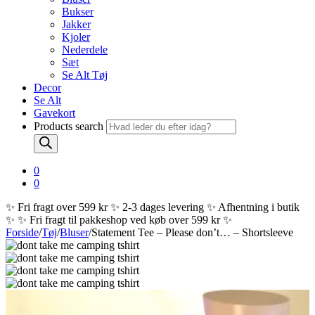
Bukser
Jakker
Kjoler
Nederdele
Sæt
Se Alt Tøj
Decor
Se Alt
Gavekort
Products search
0
0
✨ Fri fragt over 599 kr ✨ 2-3 dages levering ✨ Afhentning i butik
✨
✨ Fri fragt til pakkeshop ved køb over 599 kr ✨
Forside
/
Tøj
/
Bluser
/
Statement Tee – Please don’t… – Shortsleeve