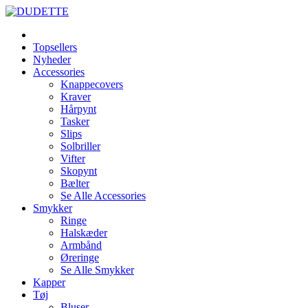
Topsellers
Nyheder
Accessories
Knappecovers
Kraver
Hårpynt
Tasker
Slips
Solbriller
Vifter
Skopynt
Bælter
Se Alle Accessories
Smykker
Ringe
Halskæder
Armbånd
Øreringe
Se Alle Smykker
Kapper
Tøj
Bluser