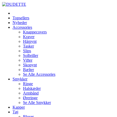
Topsellers
Nyheder
Accessories
Knappecovers
Kraver
Hårpynt
Tasker
Slips
Solbriller
Vifter
Skopynt
Bælter
Se Alle Accessories
Smykker
Ringe
Halskæder
Armbånd
Øreringe
Se Alle Smykker
Kapper
Tøj
Bluser