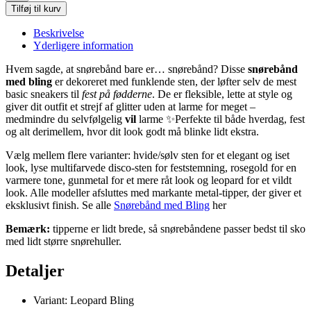
Tilføj til kurv
Beskrivelse
Yderligere information
Hvem sagde, at snørebånd bare er… snørebånd? Disse
snørebånd
med bling
er dekoreret med funklende sten, der løfter selv de mest
basic sneakers til
fest på fødderne
. De er fleksible, lette at style og
giver dit outfit et strejf af glitter uden at larme for meget –
medmindre du selvfølgelig
vil
larme ✨Perfekte til både hverdag, fest
og alt derimellem, hvor dit look godt må blinke lidt ekstra.
Vælg mellem flere varianter: hvide/sølv sten for et elegant og iset
look, lyse multifarvede disco-sten for feststemning, rosegold for en
varmere tone, gunmetal for et mere råt look og leopard for et vildt
look. Alle modeller afsluttes med markante metal-tipper, der giver et
eksklusivt finish. Se alle
Snørebånd med Bling
her
Bemærk:
tipperne er lidt brede, så snørebåndene passer bedst til sko
med lidt større snørehuller.
Detaljer
Variant: Leopard Bling