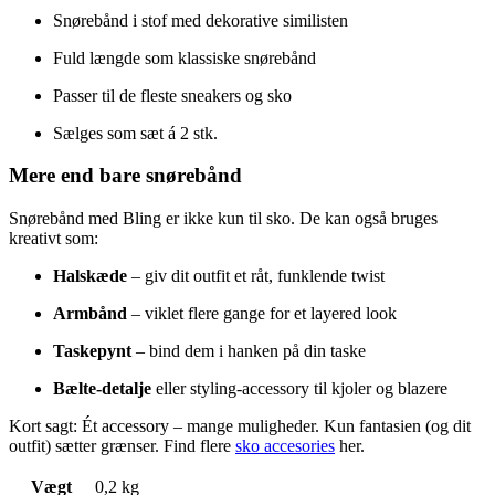
Snørebånd i stof med dekorative similisten
Fuld længde som klassiske snørebånd
Passer til de fleste sneakers og sko
Sælges som sæt á 2 stk.
Mere end bare snørebånd
Snørebånd med Bling er ikke kun til sko. De kan også bruges
kreativt som:
Halskæde
– giv dit outfit et råt, funklende twist
Armbånd
– viklet flere gange for et layered look
Taskepynt
– bind dem i hanken på din taske
Bælte-detalje
eller styling-accessory til kjoler og blazere
Kort sagt: Ét accessory – mange muligheder. Kun fantasien (og dit
outfit) sætter grænser. Find flere
sko accesories
her.
Vægt
0,2 kg