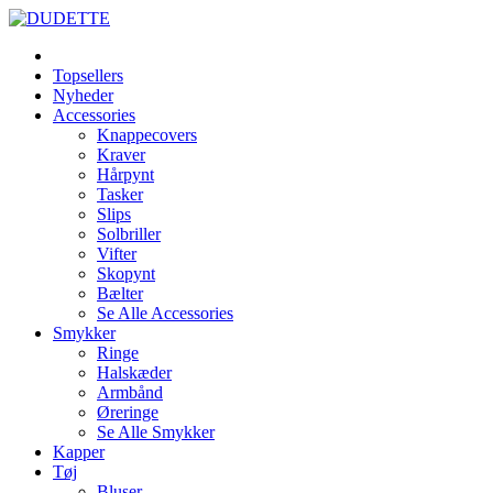
Topsellers
Nyheder
Accessories
Knappecovers
Kraver
Hårpynt
Tasker
Slips
Solbriller
Vifter
Skopynt
Bælter
Se Alle Accessories
Smykker
Ringe
Halskæder
Armbånd
Øreringe
Se Alle Smykker
Kapper
Tøj
Bluser