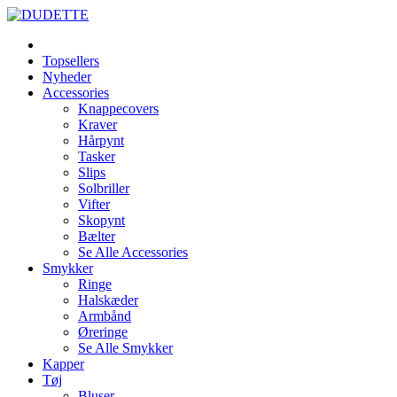
Topsellers
Nyheder
Accessories
Knappecovers
Kraver
Hårpynt
Tasker
Slips
Solbriller
Vifter
Skopynt
Bælter
Se Alle Accessories
Smykker
Ringe
Halskæder
Armbånd
Øreringe
Se Alle Smykker
Kapper
Tøj
Bluser