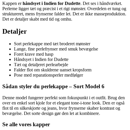
Kappen er
håndsyet i Indien for Dudette
. Det ses i håndværket.
Perlerne ligger tæt og præcist i et rigt mønster. Overdelen er tung og
struktureret, mens frynserne falder let. Det er ikke masseproduktion.
Det er detaljer skabt med tid og omhu.
Detaljer
Sort perlekappe med tæt broderet mønster
Lange, fine perlefrynser med smuk bevægelse
Foret krave med hasp
Håndsyet i Indien for Dudette
Tæt og detaljeret perlearbejde
Falder flot om skuldrene uanset kropsform
Pose med reparationsperler medfølger
Sådan styler du perlekappe – Sort Model 6
Denne model fungerer perfekt som fokuspunkt i et outfit. Brug den
over en enkel sort kjole for et elegant tone-i-tone look. Den er også
flot til en silkeskjorte og jeans, hvor frynserne skaber kontrast og
bevægelse. Det sorte design gør den let at kombinere.
Se alle vores kapper