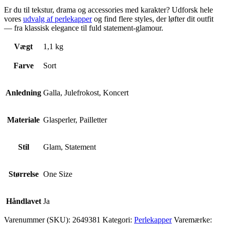
Er du til tekstur, drama og accessories med karakter? Udforsk hele
vores
udvalg af perlekapper
og find flere styles, der løfter dit outfit
— fra klassisk elegance til fuld statement-glamour.
Vægt
1,1 kg
Farve
Sort
Anledning
Galla, Julefrokost, Koncert
Materiale
Glasperler, Pailletter
Stil
Glam, Statement
Størrelse
One Size
Håndlavet
Ja
Varenummer (SKU):
2649381
Kategori:
Perlekapper
Varemærke: