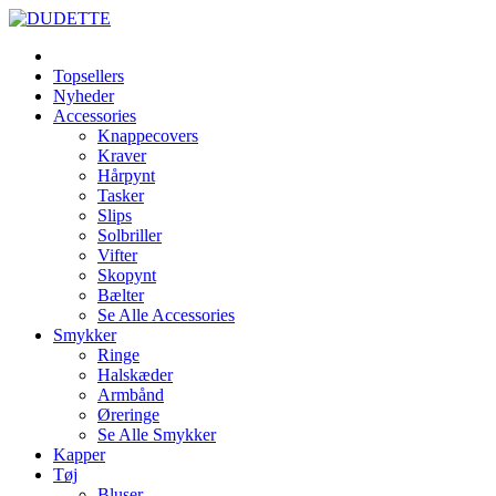
Topsellers
Nyheder
Accessories
Knappecovers
Kraver
Hårpynt
Tasker
Slips
Solbriller
Vifter
Skopynt
Bælter
Se Alle Accessories
Smykker
Ringe
Halskæder
Armbånd
Øreringe
Se Alle Smykker
Kapper
Tøj
Bluser