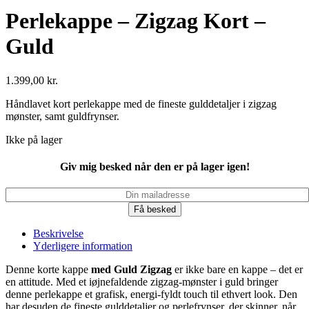
Perlekappe – Zigzag Kort –
Guld
1.399,00
kr.
Håndlavet kort perlekappe med de fineste gulddetaljer i zigzag
mønster, samt guldfrynser.
Ikke på lager
Giv mig besked når den er på lager igen!
Få besked
Beskrivelse
Yderligere information
Denne korte kappe
med Guld Zigzag
er ikke bare en kappe – det er
en attitude. Med et iøjnefaldende zigzag-mønster i guld bringer
denne perlekappe et grafisk, energi-fyldt touch til ethvert look. Den
har desuden de fineste gulddetaljer og perlefrynser, der skinner, når