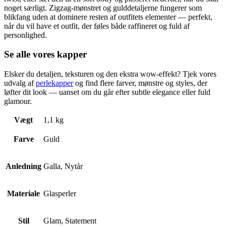
noget særligt. Zigzag-mønstret og gulddetaljerne fungerer som
blikfang uden at dominere resten af outfitets elementer — perfekt,
når du vil have et outfit, der føles både raffineret og fuld af
personlighed.
Se alle vores kapper
Elsker du detaljen, teksturen og den ekstra wow-effekt? Tjek vores
udvalg af
perlekapper
og find flere farver, mønstre og styles, der
løfter dit look — uanset om du går efter subtle elegance eller fuld
glamour.
Vægt
1,1 kg
Farve
Guld
Anledning
Galla, Nytår
Materiale
Glasperler
Stil
Glam, Statement