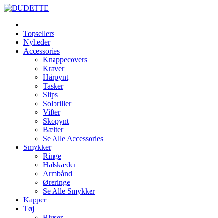
Topsellers
Nyheder
Accessories
Knappecovers
Kraver
Hårpynt
Tasker
Slips
Solbriller
Vifter
Skopynt
Bælter
Se Alle Accessories
Smykker
Ringe
Halskæder
Armbånd
Øreringe
Se Alle Smykker
Kapper
Tøj
Bluser