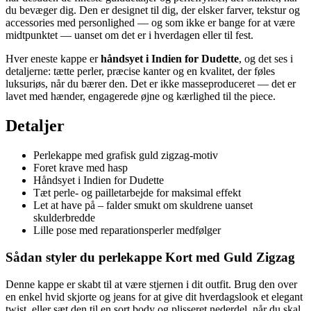
du bevæger dig. Den er designet til dig, der elsker farver, tekstur og
accessories med personlighed — og som ikke er bange for at være
midtpunktet — uanset om det er i hverdagen eller til fest.
Hver eneste kappe er
håndsyet i Indien for Dudette
, og det ses i
detaljerne: tætte perler, præcise kanter og en kvalitet, der føles
luksuriøs, når du bærer den. Det er ikke masseproduceret — det er
lavet med hænder, engagerede øjne og kærlighed til the piece.
Detaljer
Perlekappe med grafisk guld zigzag-motiv
Foret krave med hasp
Håndsyet i Indien for Dudette
Tæt perle- og pailletarbejde for maksimal effekt
Let at have på – falder smukt om skuldrene uanset
skulderbredde
Lille pose med reparationsperler medfølger
Sådan styler du perlekappe Kort med Guld Zigzag
Denne kappe er skabt til at være stjernen i dit outfit. Brug den over
en enkel hvid skjorte og jeans for at give dit hverdagslook et elegant
twist, eller sæt den til en sort body og plisseret nederdel, når du skal