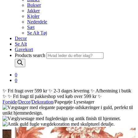
Bukser
Jakker
Kjoler
Nederdele
Sæt
Se Alt Tøj
Decor
Se Alt
Gavekort
Products search
0
0
✨ Fri fragt over 599 kr ✨ 2-3 dages levering ✨ Afhentning i butik
✨
✨ Fri fragt til pakkeshop ved køb over 599 kr ✨
Forside
/
Decor
/
Dekoration
/
Papegøje Lysestager