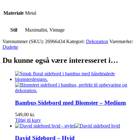
Materiale
Metal
Stil
Maximalist, Vintage
Varenummer (SKU):
26966434
Kategori:
Dekoration
Varemærke:
Dudette
Du kunne også være interesseret i…
Bambus Sidebord med Blomster – Medium
549,00
kr.
Tilføj til kurv
David Sidebord – Hvid