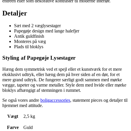
entréen eller som dekorative kontraster til moderne interiør.
Detaljer
Sæt med 2 væglysestager
Papegøje design med lange halefjer
Antik guldfinish
Monteres på væg
Plads til bloklys
Styling af Papegøje Lysestager
Hæng dem symmetrisk ved et spejl eller et kunstværk for et mere
eksklusivt udtryk, eller hæng dem på hver siden af en dør, for et
mere grand udtryk. De fungerer særligt godt sammen med mørke
vægge, tapeter og varme metaller. Style dem med hvide eller mørke
bloklys afhængigt af stemningen i rummet.
Se også vores andre
boligaccessories
, statement pieces og detaljer til
hjemmet med attitude.
Vægt
2,5 kg
Farve
Guld