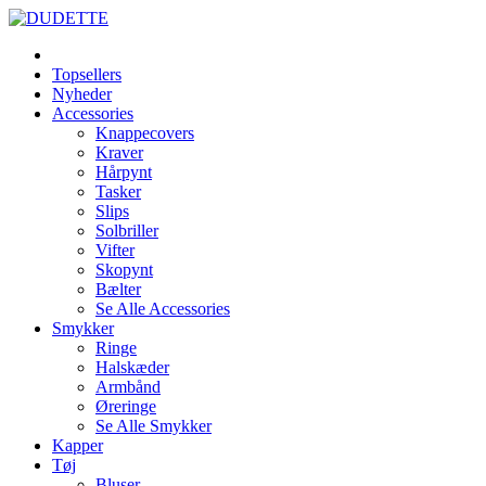
Topsellers
Nyheder
Accessories
Knappecovers
Kraver
Hårpynt
Tasker
Slips
Solbriller
Vifter
Skopynt
Bælter
Se Alle Accessories
Smykker
Ringe
Halskæder
Armbånd
Øreringe
Se Alle Smykker
Kapper
Tøj
Bluser