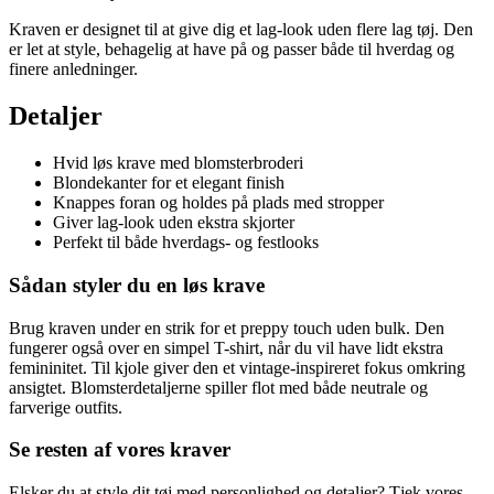
Kraven er designet til at give dig et lag-look uden flere lag tøj. Den
er let at style, behagelig at have på og passer både til hverdag og
finere anledninger.
Detaljer
Hvid løs krave med blomsterbroderi
Blondekanter for et elegant finish
Knappes foran og holdes på plads med stropper
Giver lag-look uden ekstra skjorter
Perfekt til både hverdags- og festlooks
Sådan styler du en løs krave
Brug kraven under en strik for et preppy touch uden bulk. Den
fungerer også over en simpel T-shirt, når du vil have lidt ekstra
femininitet. Til kjole giver den et vintage-inspireret fokus omkring
ansigtet. Blomsterdetaljerne spiller flot med både neutrale og
farverige outfits.
Se resten af vores kraver
Elsker du at style dit tøj med personlighed og detaljer? Tjek vores