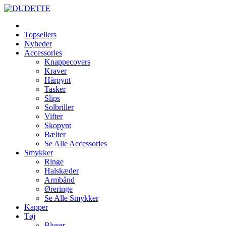
Topsellers
Nyheder
Accessories
Knappecovers
Kraver
Hårpynt
Tasker
Slips
Solbriller
Vifter
Skopynt
Bælter
Se Alle Accessories
Smykker
Ringe
Halskæder
Armbånd
Øreringe
Se Alle Smykker
Kapper
Tøj
Bluser