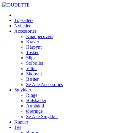
Topsellers
Nyheder
Accessories
Knappecovers
Kraver
Hårpynt
Tasker
Slips
Solbriller
Vifter
Skopynt
Bælter
Se Alle Accessories
Smykker
Ringe
Halskæder
Armbånd
Øreringe
Se Alle Smykker
Kapper
Tøj
Bluser