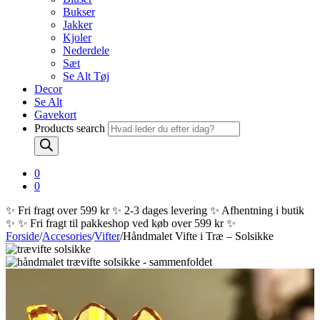
Bukser
Jakker
Kjoler
Nederdele
Sæt
Se Alt Tøj
Decor
Se Alt
Gavekort
Products search
0
0
✨ Fri fragt over 599 kr ✨ 2-3 dages levering ✨ Afhentning i butik
✨
✨ Fri fragt til pakkeshop ved køb over 599 kr ✨
Forside
/
Accesories
/
Vifter
/
Håndmalet Vifte i Træ – Solsikke