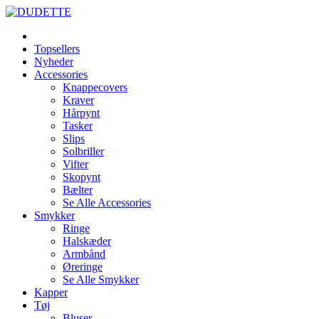
Topsellers
Nyheder
Accessories
Knappecovers
Kraver
Hårpynt
Tasker
Slips
Solbriller
Vifter
Skopynt
Bælter
Se Alle Accessories
Smykker
Ringe
Halskæder
Armbånd
Øreringe
Se Alle Smykker
Kapper
Tøj
Bluser