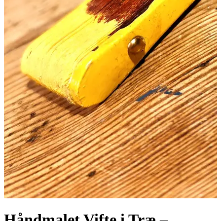
Håndmalet Vifte i Træ –