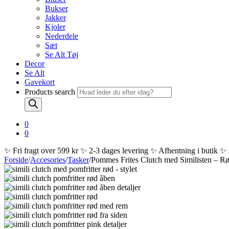
Bukser
Jakker
Kjoler
Nederdele
Sæt
Se Alt Tøj
Decor
Se Alt
Gavekort
Products search
0
0
✨ Fri fragt over 599 kr ✨ 2-3 dages levering ✨ Afhentning i butik ✨
Forside
/
Accesories
/
Tasker
/
Pommes Frites Clutch med Similisten – R