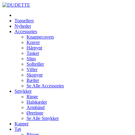
Topsellers
Nyheder
Accessories
Knappecovers
Kraver
Hårpynt
Tasker
Slips
Solbriller
Vifter
Skopynt
Bælter
Se Alle Accessories
Smykker
Ringe
Halskæder
Armbånd
Øreringe
Se Alle Smykker
Kapper
Tøj
Bluser