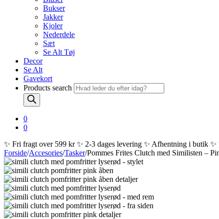
Bukser
Jakker
Kjoler
Nederdele
Sæt
Se Alt Tøj
Decor
Se Alt
Gavekort
Products search
0
0
✨ Fri fragt over 599 kr ✨ 2-3 dages levering ✨ Afhentning i butik ✨
Forside
/
Accesories
/
Tasker
/
Pommes Frites Clutch med Similisten – Pi