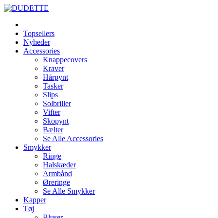
Topsellers
Nyheder
Accessories
Knappecovers
Kraver
Hårpynt
Tasker
Slips
Solbriller
Vifter
Skopynt
Bælter
Se Alle Accessories
Smykker
Ringe
Halskæder
Armbånd
Øreringe
Se Alle Smykker
Kapper
Tøj
Bluser