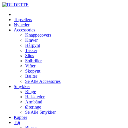
Topsellers
Nyheder
Accessories
Knappecovers
Kraver
Hårpynt
Tasker
Slips
Solbriller
Vifter
Skopynt
Bælter
Se Alle Accessories
Smykker
Ringe
Halskæder
Armbånd
Øreringe
Se Alle Smykker
Kapper
Tøj
Bluser