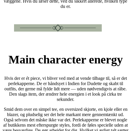
væggene. Hvis du læser dette, ved du sikkert allerede, hvilken type
du er.
Main character energy
Hvis der er ét piece, vi bliver ved med at vende tilbage til, så er det
perlekapperne. De er håndsyet i Indien for Dudette og skabt til
outfits, der gerne må fylde lidt mere — uden nødvendigvis at råbe.
Den slags item, der ændrer hele energien i et look på cirka tre
sekunder.
Smid dem over en simpel tee, en oversized skjorte, en kjole eller en
blazer, og pludselig ser det hele markant mere gennemtænkt ud.
Også selvom det måske ikke var det. Perlekapperne er blevet nogle
af butikkens mest efterspurgte styles, fordi de føles specielle uden at
være besværlige. De gør arbejdet for dig. Hvilket vi ærligt talt sætter